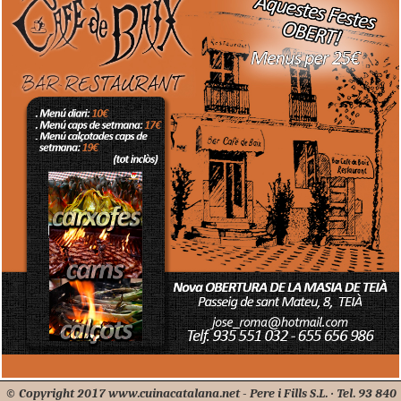
© Copyright 2017 www.cuinacatalana.net - Pere i Fills S.L. · Tel. 93 840